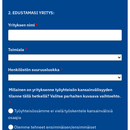
2. EDUSTAMASI YRITYS:
Yrityksen nimi
*
Toimiala
*
Henkilöstön suuruusluokka
*
Millainen on yrityksenne työyhteisön kansainvälisyyden
tilanne tällä hetkellä? Valitse parhaiten kuvaava vaihtoehto.
*
Työyhteisössämme ei vielä työskentele kansainvälisiä
osaajia
Olemme tehneet ensimmäisen/ensimmäiset