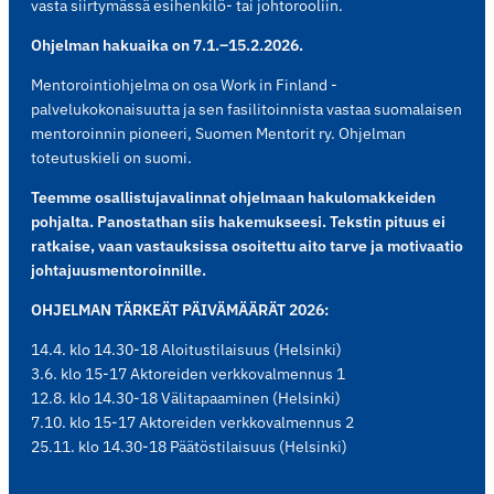
vasta siirtymässä esihenkilö- tai johtorooliin.
Ohjelman hakuaika on 7.1.–15.2.2026.
Mentorointiohjelma on osa Work in Finland -
palvelukokonaisuutta ja sen fasilitoinnista vastaa suomalaisen
mentoroinnin pioneeri, Suomen Mentorit ry. Ohjelman
toteutuskieli on suomi.
Teemme osallistujavalinnat ohjelmaan hakulomakkeiden
pohjalta. Panostathan siis hakemukseesi. Tekstin pituus ei
ratkaise, vaan vastauksissa osoitettu aito tarve ja motivaatio
johtajuusmentoroinnille.
OHJELMAN TÄRKEÄT PÄIVÄMÄÄRÄT 2026:
14.4. klo 14.30-18 Aloitustilaisuus (Helsinki)
3.6. klo 15-17 Aktoreiden verkkovalmennus 1
12.8. klo 14.30-18 Välitapaaminen (Helsinki)
7.10. klo 15-17 Aktoreiden verkkovalmennus 2
25.11. klo 14.30-18 Päätöstilaisuus (Helsinki)