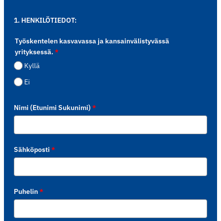
1. HENKILÖTIEDOT:
Työskentelen kasvavassa ja kansainvälistyvässä
yrityksessä.
*
Kyllä
Ei
Nimi (Etunimi Sukunimi)
*
Sähköposti
*
Puhelin
*