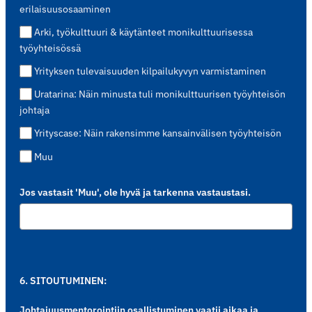
erilaisuusosaaminen
Arki, työkulttuuri & käytänteet monikulttuurisessa
työyhteisössä
Yrityksen tulevaisuuden kilpailukyvyn varmistaminen
Uratarina: Näin minusta tuli monikulttuurisen työyhteisön
johtaja
Yrityscase: Näin rakensimme kansainvälisen työyhteisön
Muu
Jos vastasit 'Muu', ole hyvä ja tarkenna vastaustasi.
6. SITOUTUMINEN:
Johtajuusmentorointiin osallistuminen vaatii aikaa ja