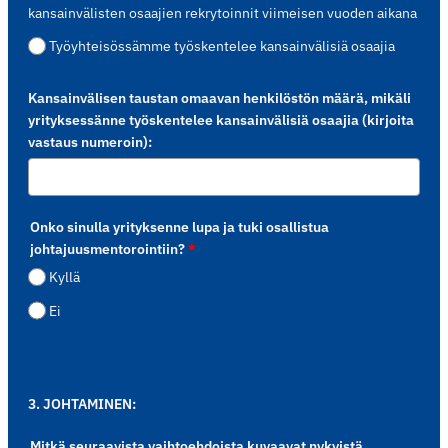
kansainvälisten osaajien rekrytoinnit viimeisen vuoden aikana
Työyhteisössämme työskentelee kansainvälisiä osaajia
Kansainvälisen taustan omaavan henkilöstön määrä, mikäli
yrityksessänne työskentelee kansainvälisiä osaajia (kirjoita
vastaus numeroin):
Onko sinulla yrityksenne lupa ja tuki osallistua
johtajuusmentorointiin?
*
Kyllä
Ei
3. JOHTAMINEN:
Mitkä seuraavista vaihtoehdoista kuvaavat nykyistä