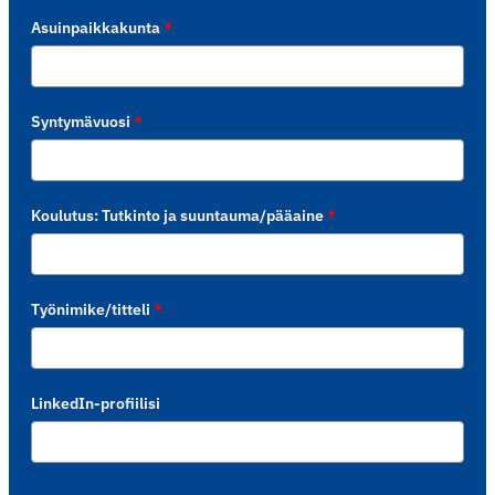
Asuinpaikkakunta
*
Syntymävuosi
*
Koulutus: Tutkinto ja suuntauma/pääaine
*
Työnimike/titteli
*
LinkedIn-profiilisi