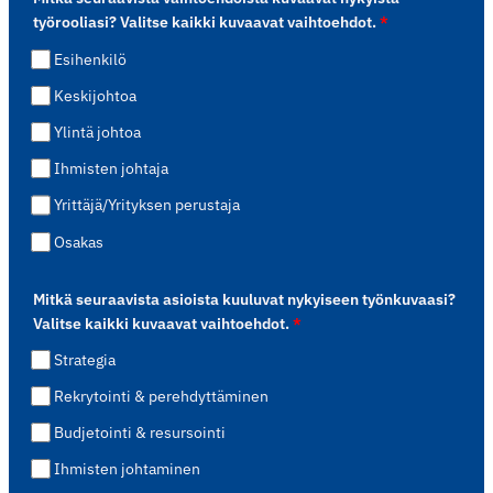
työrooliasi? Valitse kaikki kuvaavat vaihtoehdot.
*
Esihenkilö
Keskijohtoa
Ylintä johtoa
Ihmisten johtaja
Yrittäjä/Yrityksen perustaja
Osakas
Mitkä seuraavista asioista kuuluvat nykyiseen työnkuvaasi?
Valitse kaikki kuvaavat vaihtoehdot.
*
Strategia
Rekrytointi & perehdyttäminen
Budjetointi & resursointi
Ihmisten johtaminen