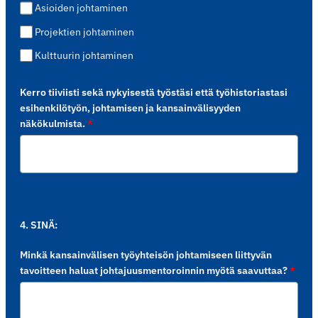
Asioiden johtaminen
Projektien johtaminen
Kulttuurin johtaminen
Kerro tiiviisti sekä nykyisestä työstäsi että työhistoriastasi
esihenkilötyön, johtamisen ja kansainvälisyyden
näkökulmista.
*
4. SINÄ:
Minkä kansainvälisen työyhteisön johtamiseen liittyvän
tavoitteen haluat johtajuusmentoroinnin myötä saavuttaa?
*