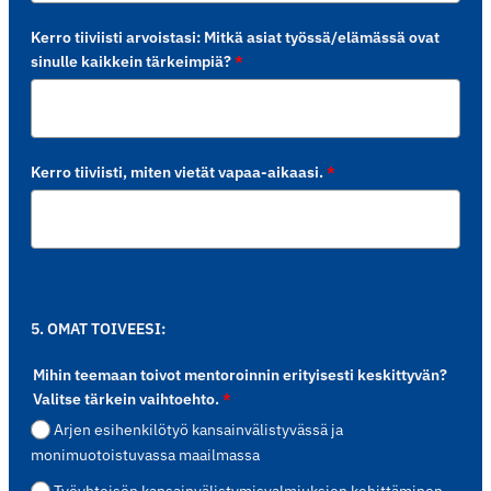
Kerro tiiviisti arvoistasi: Mitkä asiat työssä/elämässä ovat
sinulle kaikkein tärkeimpiä?
*
Kerro tiiviisti, miten vietät vapaa-aikaasi.
*
5. OMAT TOIVEESI:
Mihin teemaan toivot mentoroinnin erityisesti keskittyvän?
Valitse tärkein vaihtoehto.
*
Arjen esihenkilötyö kansainvälistyvässä ja
monimuotoistuvassa maailmassa