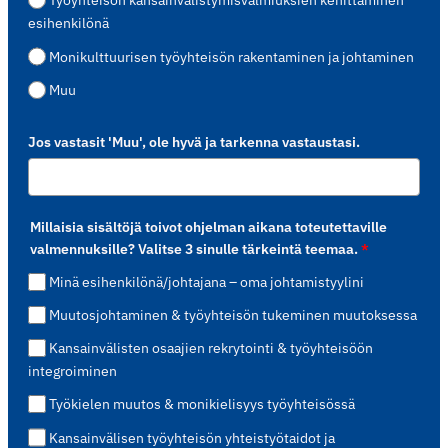
Työyhteisön kansainvälistymisvalmiuksien kehittäminen
esihenkilönä
Monikulttuurisen työyhteisön rakentaminen ja johtaminen
Muu
Jos vastasit 'Muu', ole hyvä ja tarkenna vastaustasi.
Millaisia sisältöjä toivot ohjelman aikana toteutettaville
valmennuksille? Valitse 3 sinulle tärkeintä teemaa.
*
Minä esihenkilönä/johtajana – oma johtamistyylini
Muutosjohtaminen & työyhteisön tukeminen muutoksessa
Kansainvälisten osaajien rekrytointi & työyhteisöön
integroiminen
Työkielen muutos & monikielisyys työyhteisössä
Kansainvälisen työyhteisön yhteistyötaidot ja