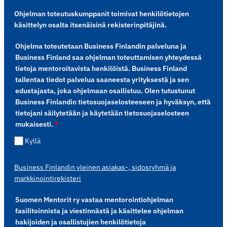
Ohjelman toteutuskumppanit toimivat henkilötietojen
käsittelyn osalta itsenäisinä rekisterinpitäjinä.
Ohjelma toteutetaan Business Finlandin palveluna ja
Business Finland saa ohjelman toteuttamisen yhteydessä
tietoja mentoroitavista henkilöistä. Business Finland
tallentaa tiedot palvelua saaneesta yrityksestä ja sen
edustajasta, joka ohjelmaan osallistuu. Olen tutustunut
Business Finlandin tietosuojaselosteeseen ja hyväksyn, että
tietojani säilytetään ja käytetään tietosuojaselosteen
mukaisesti.
*
Kyllä
Business Finlandin yleinen asiakas-, sidosryhmä ja
markkinointirekisteri
Suomen Mentorit ry vastaa mentorointiohjelman
fasilitoinnista ja viestinnästä ja käsittelee ohjelman
hakijoiden ja osallistujien henkilötietoja