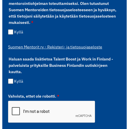
mentorointiohjelman toteuttamiseksi. Olen tutustunut
Suomen Mentoreiden tietosuojaselosteeseen ja hyväksyn,
että tietojani säilytetään ja käytetään tietosuojaselosteen
mukaisesti.
*
Kyllä
Suomen Mentorit ry - Rekisteri- ja tietosuojaseloste
Haluan saada lisätietoa Talent Boost ja Work in Finland -
palveluista yrityksille Business Finlandin uutiskirjeen
kautta.
Kyllä
Vahvista, ettet ole robotti.
*